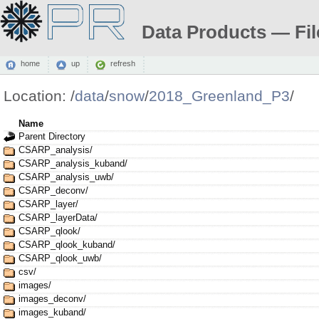
Data Products — Fil
home
up
refresh
Location:
/
data
/
snow
/
2018_Greenland_P3
/
Name
Parent Directory
CSARP_analysis/
CSARP_analysis_kuband/
CSARP_analysis_uwb/
CSARP_deconv/
CSARP_layer/
CSARP_layerData/
CSARP_qlook/
CSARP_qlook_kuband/
CSARP_qlook_uwb/
csv/
images/
images_deconv/
images_kuband/