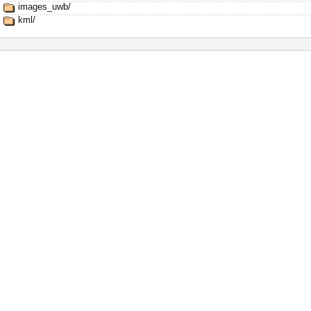
images_uwb/
kml/