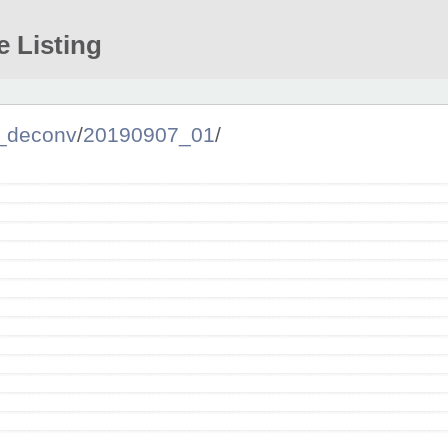
e Listing
_deconv
/
20190907_01
/