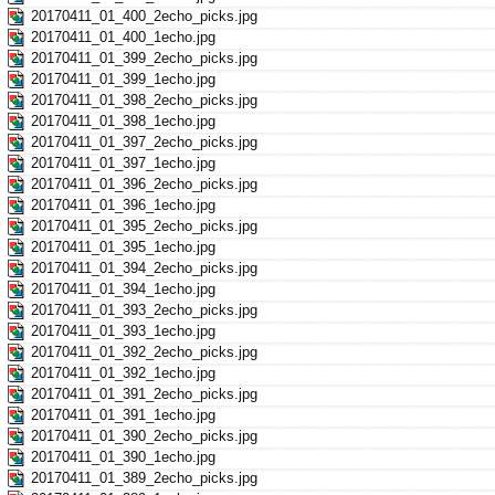
20170411_01_400_2echo_picks.jpg
20170411_01_400_1echo.jpg
20170411_01_399_2echo_picks.jpg
20170411_01_399_1echo.jpg
20170411_01_398_2echo_picks.jpg
20170411_01_398_1echo.jpg
20170411_01_397_2echo_picks.jpg
20170411_01_397_1echo.jpg
20170411_01_396_2echo_picks.jpg
20170411_01_396_1echo.jpg
20170411_01_395_2echo_picks.jpg
20170411_01_395_1echo.jpg
20170411_01_394_2echo_picks.jpg
20170411_01_394_1echo.jpg
20170411_01_393_2echo_picks.jpg
20170411_01_393_1echo.jpg
20170411_01_392_2echo_picks.jpg
20170411_01_392_1echo.jpg
20170411_01_391_2echo_picks.jpg
20170411_01_391_1echo.jpg
20170411_01_390_2echo_picks.jpg
20170411_01_390_1echo.jpg
20170411_01_389_2echo_picks.jpg