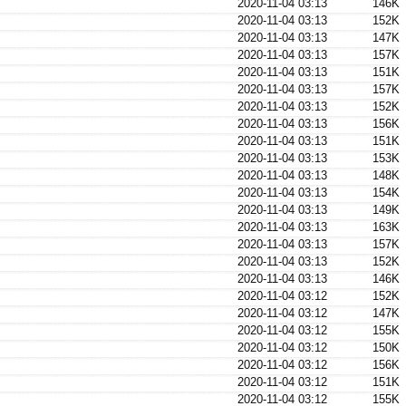
2020-11-04 03:13
146K
2020-11-04 03:13
152K
2020-11-04 03:13
147K
2020-11-04 03:13
157K
2020-11-04 03:13
151K
2020-11-04 03:13
157K
2020-11-04 03:13
152K
2020-11-04 03:13
156K
2020-11-04 03:13
151K
2020-11-04 03:13
153K
2020-11-04 03:13
148K
2020-11-04 03:13
154K
2020-11-04 03:13
149K
2020-11-04 03:13
163K
2020-11-04 03:13
157K
2020-11-04 03:13
152K
2020-11-04 03:13
146K
2020-11-04 03:12
152K
2020-11-04 03:12
147K
2020-11-04 03:12
155K
2020-11-04 03:12
150K
2020-11-04 03:12
156K
2020-11-04 03:12
151K
2020-11-04 03:12
155K