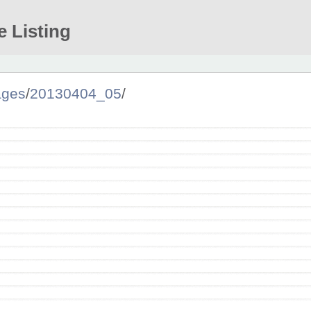
e Listing
ages
/
20130404_05
/