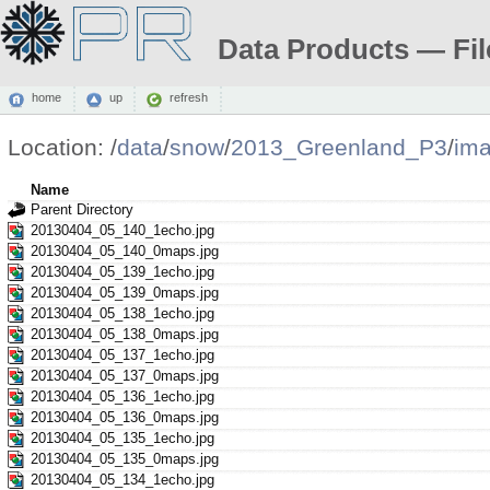
Data Products — Fil
home
up
refresh
Location:
/
data
/
snow
/
2013_Greenland_P3
/
im
Name
Parent Directory
20130404_05_140_1echo.jpg
20130404_05_140_0maps.jpg
20130404_05_139_1echo.jpg
20130404_05_139_0maps.jpg
20130404_05_138_1echo.jpg
20130404_05_138_0maps.jpg
20130404_05_137_1echo.jpg
20130404_05_137_0maps.jpg
20130404_05_136_1echo.jpg
20130404_05_136_0maps.jpg
20130404_05_135_1echo.jpg
20130404_05_135_0maps.jpg
20130404_05_134_1echo.jpg