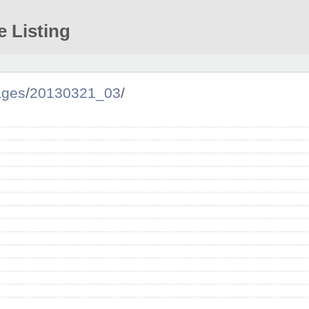
e Listing
ages
/
20130321_03
/