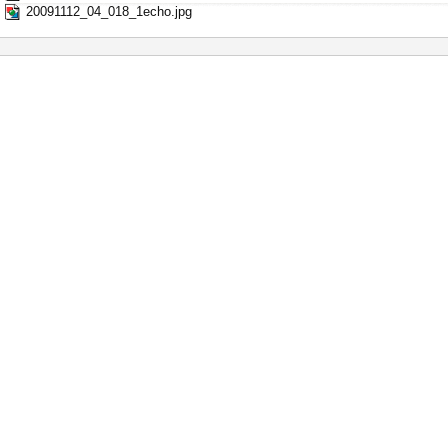
20091112_04_018_1echo.jpg