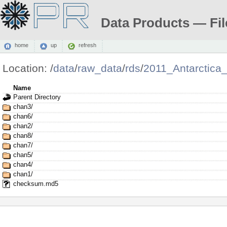
Data Products — Fil
home
up
refresh
Location:
/
data
/
raw_data
/
rds
/
2011_Antarctica
Name
Parent Directory
chan3/
chan6/
chan2/
chan8/
chan7/
chan5/
chan4/
chan1/
checksum.md5