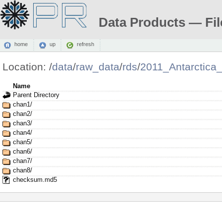
Data Products — Fil
home
up
refresh
Location:
/
data
/
raw_data
/
rds
/
2011_Antarctica
Name
Parent Directory
chan1/
chan2/
chan3/
chan4/
chan5/
chan6/
chan7/
chan8/
checksum.md5